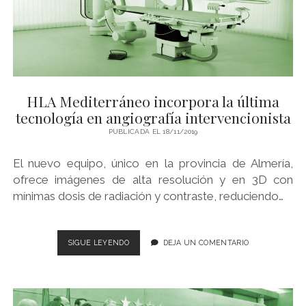
TÉRMINOS Y CONDICIONES
WE WISH YOU…
twitter
instagram
youtube
HLA Mediterráneo incorpora la última
tecnología en angiografía intervencionista
PUBLICADA EL 18/11/2019
El nuevo equipo, único en la provincia de Almería,
ofrece imágenes de alta resolución y en 3D con
mínimas dosis de radiación y contraste, reduciendo…
HLA
SIGUE LEYENDO
DEJA UN COMENTARIO
MEDITERRÁNEO
INCORPORA
LA
ÚLTIMA