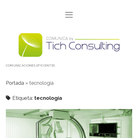
abrir
CONÓCENOS
menú
CONTACTO
Comunica
DÓNDE ESTAMOS
by
INICIO
TICH
COMUNICACIONES EFICIENTES
NOSOTRAS
POLITICA DE COOKIES
Portada
»
tecnología
POLÍTICA DE PROTECCIÓN DE DATOS
Etiqueta:
tecnología
PORFOLIO
QUÉ HACEMOS
SALTAMOS DE LA PANTALLA