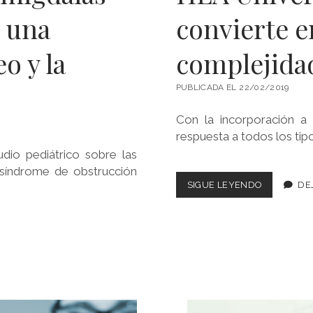
 una
convierte e
o y la
complejidad
PUBLICADA EL 22/02/2019
Con la incorporación a 
respuesta a todos los tip
dio pediátrico sobre las
 síndrome de obstrucción
HLA
SIGUE LEYENDO
DE
UNIVERSIT
MONCLOA
SE
CONVIERTE
EN
HOSPITAL
DE
MÁXIMA
COMPLEJI