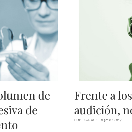
EN
CIRUGÍA
DE
OÍDO
volumen de
Frente a lo
esiva de
audición, n
ento
PUBLICADA EL 03/10/2017