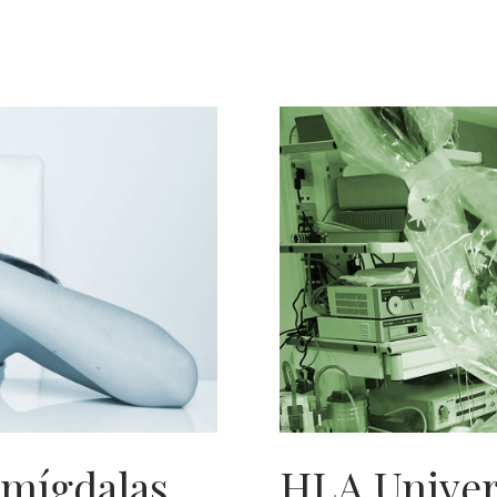
amígdalas
HLA Univer