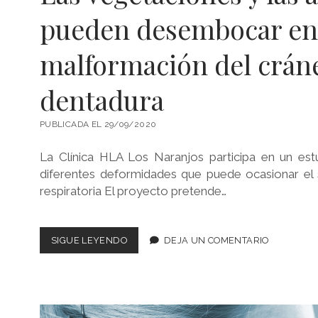
pueden desembocar en
malformación del cráne
dentadura
PUBLICADA EL 29/09/2020
La Clínica HLA Los Naranjos participa en un estu
diferentes deformidades que puede ocasionar el
respiratoria El proyecto pretende…
LAS
SIGUE LEYENDO
DEJA UN COMENTARIO
VEGETACIONES
Y
LAS
AMÍGDALAS
PUEDEN