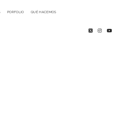
S
PORFOLIO
QUÉ HACEMOS
twitter
instagram
youtub