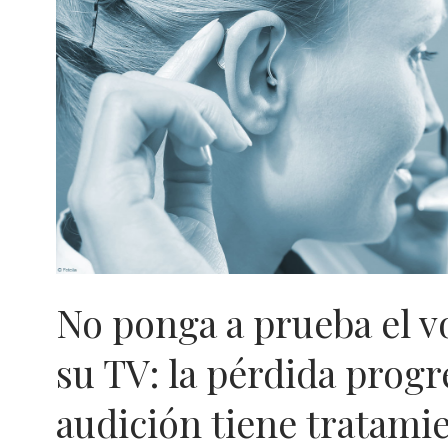
DESEMBOCAR
EN
UNA
MALFORMACIÓN
DEL
CRÁNEO
Y
LA
DENTADURA
No ponga a prueba el 
su TV: la pérdida progr
audición tiene tratami