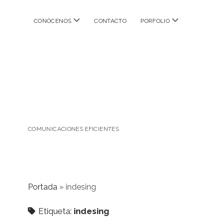
abrir
abrir
CONÓCENOS
CONTACTO
PORFOLIO
menú
menú
COMUNICACIONES EFICIENTES
Portada
»
indesing
Etiqueta:
indesing