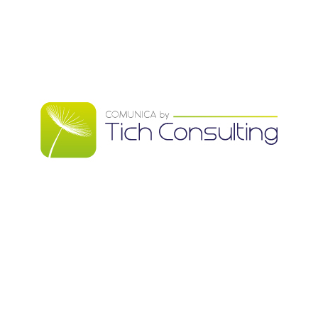
Comunica
by
TICH