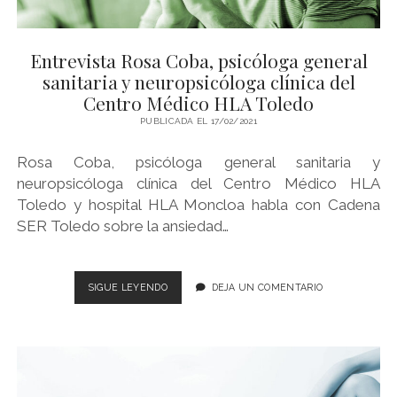
UROLOGÍA
DEL
HLA
Entrevista Rosa Coba, psicóloga general
CENTRO
MÉDICOTOLEDO
sanitaria y neuropsicóloga clínica del
Centro Médico HLA Toledo
PUBLICADA EL 17/02/2021
Rosa Coba, psicóloga general sanitaria y
neuropsicóloga clínica del Centro Médico HLA
Toledo y hospital HLA Moncloa habla con Cadena
SER Toledo sobre la ansiedad…
ENTREVISTA
SIGUE LEYENDO
DEJA UN COMENTARIO
ROSA
COBA,
PSICÓLOGA
GENERAL
SANITARIA
Y