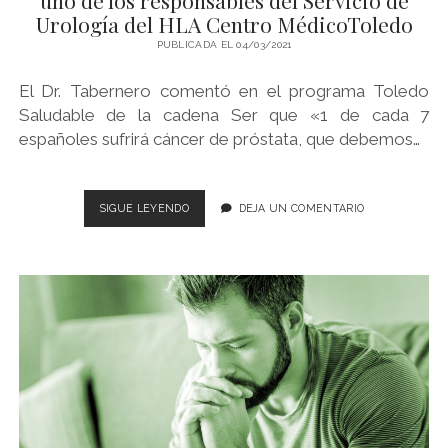
Urología del HLA Centro MédicoToledo
PUBLICADA EL 04/03/2021
El Dr. Tabernero comentó en el programa Toledo
Saludable de la cadena Ser que «1 de cada 7
españoles sufrirá cáncer de próstata, que debemos…
ENTREVISTA
SIGUE LEYENDO
DEJA UN COMENTARIO
A
EL
DOCTOR
ÁNGEL
TABERNERO,
UNO
DE
LOS
RESPONSABLES
DEL
SERVICIO
DE