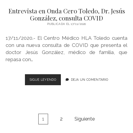
Y
Entrevista en Onda Cero Toledo, Dr. Jesús
DEL
HLA
González, consulta COVID
CENTRO
PUBLICADA EL 17/11/2020
MÉDICO
TOLEDO
17/11/2020.- El Centro Médico HLA Toledo cuenta
con una nueva consulta de COVID que presenta el
doctor Jesús González, médico de familia, que
repasa con…
ENTREVISTA
SIGUE LEYENDO
DEJA UN COMENTARIO
EN
ONDA
CERO
TOLEDO,
DR.
JESÚS
Paginación
1
2
Siguiente
GONZÁLEZ,
de
CONSULTA
entradas
COVID