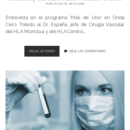
PUBLICADA EL 18/12/2020
Entrevista en el programa ‘Más de Uno’ en Onda
Cero Toledo al Dr. España, jefe de Cirugía Vascular
del HLA Moncloa y del HLA Centro…
ENTREVISTA
SIGUE LEYENDO
DEJA UN COMENTARIO
EN
ONDA
CERO
TOLEDO
AL
DR.
ESPAÑA,
JEFE
DE
CIRUGIA
VASCULAR
EN
HLA
MONCLOA