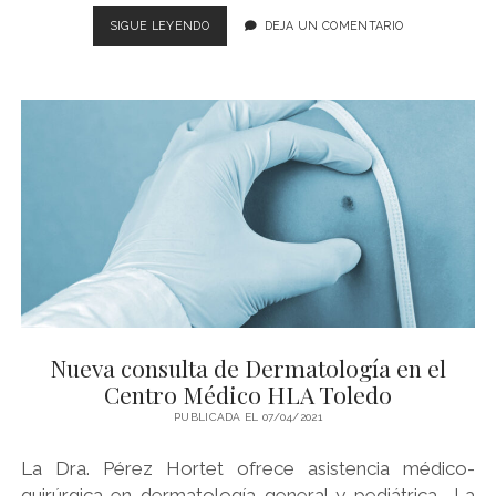
EL
SIGUE LEYENDO
DEJA UN COMENTARIO
CENTRO
MÉDICO
HLA
TOLEDO
INCORPORA
OTORRINOLARINGOLOGÍA
Y
CIRUGÍA
DE
CABEZA
Y
CUELLO
A
SU
CARTERA
Nueva consulta de Dermatología en el
DE
SERVICIOS
Centro Médico HLA Toledo
PUBLICADA EL 07/04/2021
La Dra. Pérez Hortet ofrece asistencia médico-
quirúrgica en dermatología general y pediátrica La