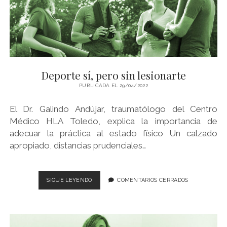
TÉRMINOS Y CONDICIONES
WE WISH YOU…
twitter
instagram
youtube
Deporte sí, pero sin lesionarte
PUBLICADA EL 29/04/2022
El Dr. Galindo Andújar, traumatólogo del Centro
Médico HLA Toledo, explica la importancia de
adecuar la práctica al estado físico Un calzado
apropiado, distancias prudenciales…
DEPORTE
SIGUE LEYENDO
COMENTARIOS CERRADOS
SÍ,
PERO
SIN
LESIONARTE