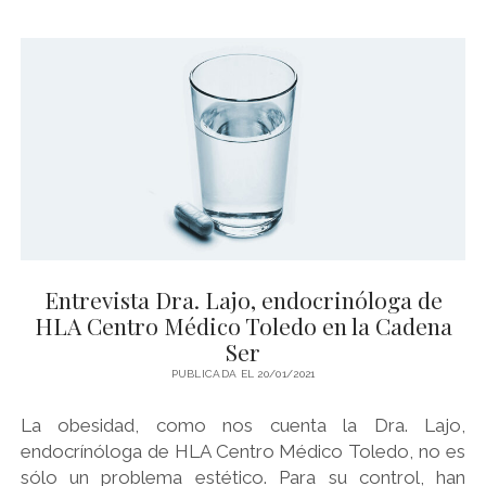
ESPAÑA
,
CIRUJANO
VASCULAR
DE
HLA
CENTRO
MÉDICO
TOLEDO
EN
LA
CADENA
SER
Entrevista Dra. Lajo, endocrinóloga de
HLA Centro Médico Toledo en la Cadena
Ser
PUBLICADA EL 20/01/2021
La obesidad, como nos cuenta la Dra. Lajo,
endocrínóloga de HLA Centro Médico Toledo, no es
sólo un problema estético. Para su control, han