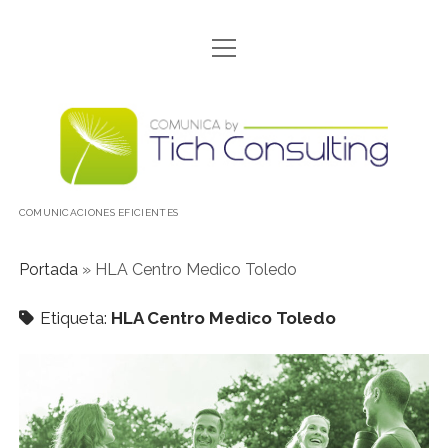
abrir
CONÓCENOS
menú
CONTACTO
Comunica
DÓNDE ESTAMOS
by
INICIO
TICH
COMUNICACIONES EFICIENTES
NOSOTRAS
POLITICA DE COOKIES
Portada
»
HLA Centro Medico Toledo
POLÍTICA DE PROTECCIÓN DE DATOS
Etiqueta:
HLA Centro Medico Toledo
PORFOLIO
QUÉ HACEMOS
SALTAMOS DE LA PANTALLA