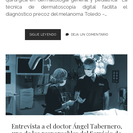
técnica de dermatoscopia digital facilita el
diagnóstico precoz del melanoma Toledo –…
NUEVA
SIGUE LEYENDO
DEJA UN COMENTARIO
CONSULTA
DE
DERMATOLOGÍA
EN
EL
CENTRO
MÉDICO
HLA
TOLEDO
Entrevista a el doctor Ángel Tabernero,
uno de los responsables del Servicio de