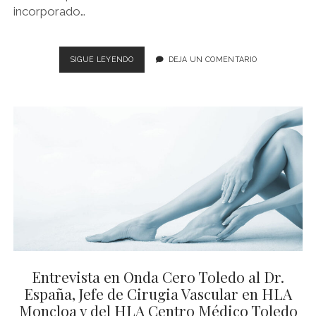
incorporado…
ENTREVISTA
SIGUE LEYENDO
DEJA UN COMENTARIO
DRA.
LAJO,
ENDOCRINÓLOGA
DE
HLA
CENTRO
MÉDICO
TOLEDO
EN
LA
CADENA
SER
Entrevista en Onda Cero Toledo al Dr.
España, Jefe de Cirugia Vascular en HLA
Moncloa y del HLA Centro Médico Toledo