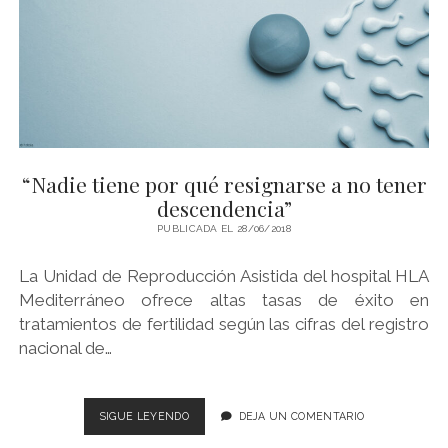
UNA
INCISIÓN
DE
15
MM?
POSIBLE
GRACIAS
A
LA
“Nadie tiene por qué resignarse a no tener
LAPAROSCOPIA.
descendencia”
PUBLICADA EL 28/06/2018
La Unidad de Reproducción Asistida del hospital HLA
Mediterráneo ofrece altas tasas de éxito en
tratamientos de fertilidad según las cifras del registro
nacional de…
“NADIE
SIGUE LEYENDO
DEJA UN COMENTARIO
TIENE