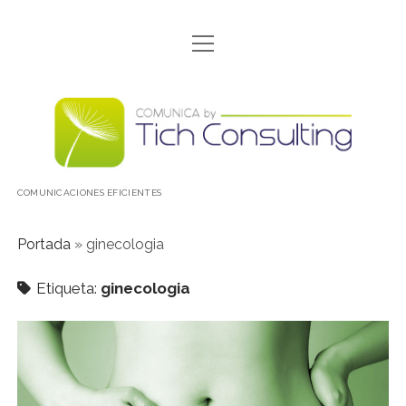
abrir
CONÓCENOS
menú
CONTACTO
Comunica
DÓNDE ESTAMOS
by
INICIO
TICH
COMUNICACIONES EFICIENTES
NOSOTRAS
POLITICA DE COOKIES
Portada
»
ginecologia
POLÍTICA DE PROTECCIÓN DE DATOS
Etiqueta:
ginecologia
PORFOLIO
QUÉ HACEMOS
SALTAMOS DE LA PANTALLA