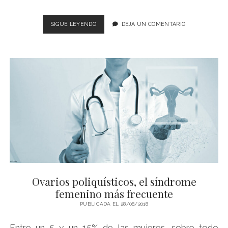
LAS
SIGUE LEYENDO
DEJA UN COMENTARIO
MUJERES
YA
PUEDEN
ESTAR
ACOMPAÑADAS
DURANTE
LAS
CESÁREAS
EN
HLA
JEREZ
PUERTA
DEL
SUR
Ovarios poliquísticos, el síndrome
femenino más frecuente
PUBLICADA EL 28/08/2018
Entre un 5 y un 15% de las mujeres, sobre todo