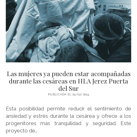
50%
DE
LAS
MUJERES
QUE
ACUDEN
A
CONSULTAS
DE
ESTERILIDAD
SUFREN
ENDOMETRIOSIS”
Las mujeres ya pueden estar acompañadas
durante las cesáreas en HLA Jerez Puerta
del Sur
PUBLICADA EL 05/02/2019
Esta posibilidad permite reducir el sentimiento de
ansiedad y estrés durante la cesárea y ofrece a los
progenitores más tranquilidad y seguridad. Este
proyecto de…