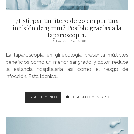
¿Extirpar un útero de 20 cm por una
incisión de 15 mm? Posible gracias a la
laparoscopia.
PUBLICADA EL 17/07/2018
La laparoscopia en ginecología presenta múltiples
beneficios como un menor sangrado y dolor, reduce
la estancia hospitalaria así como el riesgo de
infección. Esta técnica…
¿EXTIRPAR
SIGUE LEYENDO
DEJA UN COMENTARIO
UN
ÚTERO
DE
20
CM
POR