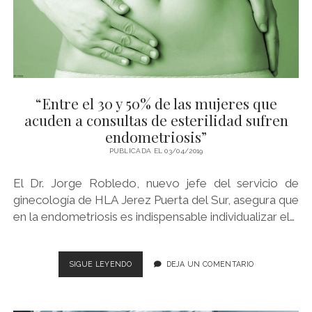
TÉRMINOS Y CONDICIONES
WE WISH YOU…
twitter
instagram
youtube
“Entre el 30 y 50% de las mujeres que
acuden a consultas de esterilidad sufren
endometriosis”
PUBLICADA EL 03/04/2019
El Dr. Jorge Robledo, nuevo jefe del servicio de
ginecología de HLA Jerez Puerta del Sur, asegura que
en la endometriosis es indispensable individualizar el…
“ENTRE
SIGUE LEYENDO
DEJA UN COMENTARIO
EL
30
Y