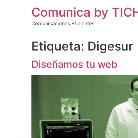
Ir
Comunica by TIC
al
contenido
Comunicaciones Eficientes
Etiqueta:
Digesur
Diseñamos tu web