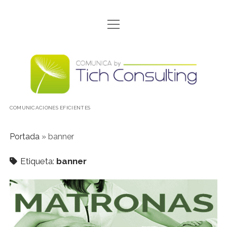
abrir
CONÓCENOS
menú
CONTACTO
Comunica
DÓNDE ESTAMOS
by
INICIO
TICH
COMUNICACIONES EFICIENTES
NOSOTRAS
POLITICA DE COOKIES
Portada
»
banner
POLÍTICA DE PROTECCIÓN DE DATOS
Etiqueta:
banner
PORFOLIO
QUÉ HACEMOS
SALTAMOS DE LA PANTALLA