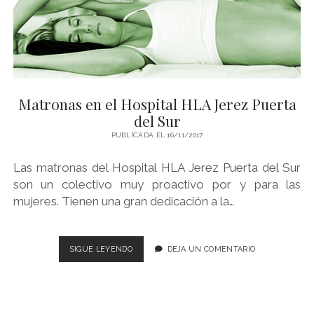
TÉRMINOS Y CONDICIONES
WE WISH YOU…
twitter
instagram
youtube
Matronas en el Hospital HLA Jerez Puerta
del Sur
PUBLICADA EL 16/11/2017
Las matronas del Hospital HLA Jerez Puerta del Sur
son un colectivo muy proactivo por y para las
mujeres. Tienen una gran dedicación a la…
MATRONAS
SIGUE LEYENDO
DEJA UN COMENTARIO
EN
EL
HOSPITAL
HLA