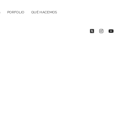
S
PORFOLIO
QUÉ HACEMOS
twitter
instagram
youtub