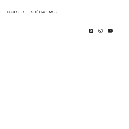
S
PORFOLIO
QUÉ HACEMOS
twitter
instagram
youtub